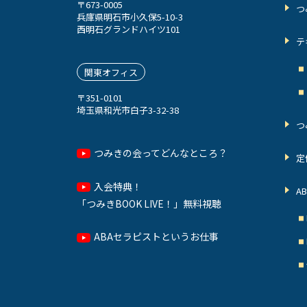
〒673-0005
つ
兵庫県明石市小久保5-10-3
西明石グランドハイツ101
テ
関東オフィス
〒351-0101
埼玉県和光市白子3-32-38
つ
つみきの会ってどんなところ？
定
入会特典！
A
「つみきBOOK LIVE！」無料視聴
ABAセラピストというお仕事