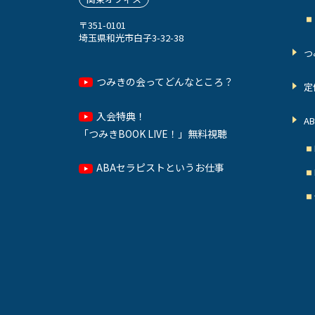
〒351-0101
埼玉県和光市白子3-32-38
つ
つみきの会ってどんなところ？
定
入会特典！
A
「つみきBOOK LIVE！」無料視聴
ABAセラピストというお仕事