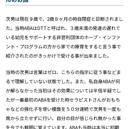
次男は現在９歳で、2歳８ヶ月の時自閉症と診断されまし
た。当時ABAはDTTと呼ばれ、３歳未満の発達の遅れて
いる幼児をサポートする非営利団体のホープ・インファ
ント・プログラムの方から家での療育をすると言う事で
紹介されたのがきっかけで受ける事が出来ました。
当時の次男は言葉はゼロ、こちらの指示に従う事などま
るで理解していない状態でした。また、私自身ABAが何
か解らなかった当初はその効果については半信半疑でし
たが一番最初のABAを受けた時セラピストさんがおもち
ゃなどの強化子を使い模倣を５０分連続で次男を一度も
席から立たせずに行い、自分の目が信じられ無かった事
を今でも鮮明に覚えています。ABAも当時は本当に初期