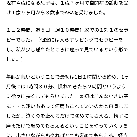
現在４歳になる息子は、１歳７ヶ月で自閉症の診断を受
け１歳９ヶ月から３歳までABAを受けました。
１日２時間、週５日（週１０時間）家での１対１のセラ
ピーでした。（個室には入らずリビングでセラピーを
し、私が少し離れたところに座って見ているという形で
した。）
年齢が低いということで最初は1日１時間から始め、1ヶ
月後には1時間３０分、慣れてきたら２時間というよう
に徐々に長くしてもらいました。最初はこんな小さい子
に・・と迷いもあって何度もこれでいいのかと自問しま
したが、泣くのを止めるだけで褒めてもらえる、椅子に
座るだけで褒めてもらえるということをやっていくうち
に、小さいながらもやればとても褒めてもらえる、好き